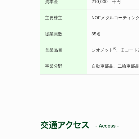
資本金
210,000 千円
主要株主
NOFメタルコーティン
従業員数
35名
®
営業品目
ジオメット
、Ｚコート
事業分野
自動車部品、二輪車部