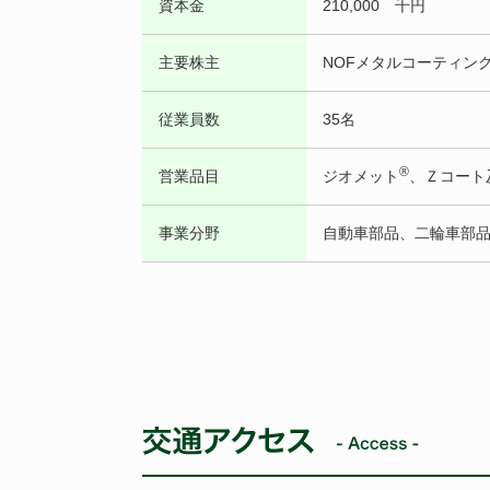
資本金
210,000 千円
主要株主
NOFメタルコーティン
従業員数
35名
®
営業品目
ジオメット
、Ｚコート
事業分野
自動車部品、二輪車部